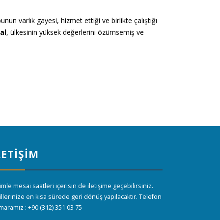
nun varlık gayesi, hizmet ettiği ve birlikte çalıştığı
al
, ülkesinin yüksek değerlerini özümsemiş ve
LETİŞİM
imle mesai saatleri içerisin de iletişime geçebilirsiniz.
llerinize en kısa sürede geri dönüş yapılacaktır. Telefon
aramız : +90 (312) 351 03 75