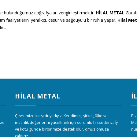
i ve bulunduğumuz coğrafyaları zenginleştirmektir.
HİLAL METAL
Gurubu
 faaliyetlerini yenilikçi, cesur ve sağduyulu bir ruhla yapar.
Hilal Met
r...
HİLAL METAL
İ
Çevremize karşı duyarlıyız. Kendimizi, şirket, ülke ve
Biz
ize
insanlık değerlerini yüceltmek için sorumlu hissederiz. İyi
Mai
ve kötü günde birbirimize destek olur, omuz omuza
num
çalışırız.