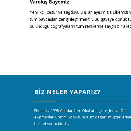
Varoluş Gayemiz
Yenilikçi, cesur ve sağduyulu iş anlayışımızla ülkemiz
tüm paydaşları zenginleştirmektir. Bu gayeye dönük tüm
bulunduğu coğrafyaların tüm renklerine saygılı bir ailedi
BİZ NELER YAPARIZ?
Firmamız 1998 Yılından beri Okul araç gereçleri ve Ofis
ekipmanları üretimi konusunda siz değerli müşterilerim
hizmet vermektedir.